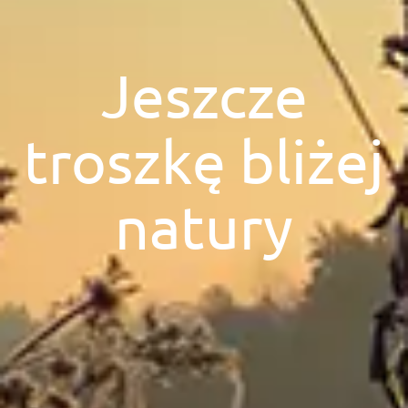
Jeszcze
troszkę bliżej
natury