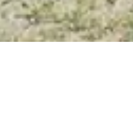
Roku Pańskiego 2014 zastaliśmy w Łebkach omszały
klocek a stan obecny jest efektem kilku niewielkich
poprawek
Część turystyczna znajduje się na II piętrze, gdzie do
Waszej dyspozycji oddaliśmy 4 przestronne
pokoje
: 2-, 3-,
4- i 6-osobowy, które mają własne łazienki.
Pokoje łączy wspólny salon z aneksem kuchennym.
W
ogrodzie
znajduje się nasza duma:
altana
z kominkiem